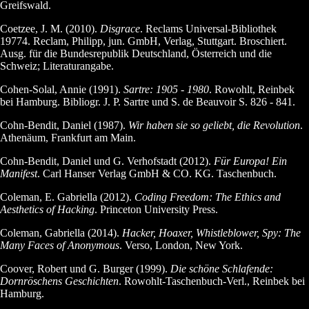
Greifswald.
Coetzee, J. M. (2010).
Disgrace
. Reclams Universal-Bibliothek
19774. Reclam, Philipp, jun. GmbH, Verlag, Stuttgart. Broschiert.
Ausg. für die Bundesrepublik Deutschland, Österreich und die
Schweiz; Literaturangabe.
Cohen-Solal, Annie (1991).
Sartre: 1905 - 1980
. Rowohlt, Reinbek
bei Hamburg. Bibliogr. J. P. Sartre und S. de Beauvoir S. 826 - 841.
Cohn-Bendit, Daniel (1987).
Wir haben sie so geliebt, die Revolution
.
Athenäum, Frankfurt am Main.
Cohn-Bendit, Daniel und G. Verhofstadt (2012).
Für Europa! Ein
Manifest
. Carl Hanser Verlag GmbH & CO. KG. Taschenbuch.
Coleman, E. Gabriella (2012).
Coding Freedom: The Ethics and
Aesthetics of Hacking
. Princeton University Press.
Coleman, Gabriella (2014).
Hacker, Hoaxer, Whistleblower, Spy: The
Many Faces of Anonymous
. Verso, London, New York.
Coover, Robert und G. Burger (1999).
Die schöne Schlafende:
Dornröschens Geschichten
. Rowohlt-Taschenbuch-Verl., Reinbek bei
Hamburg.