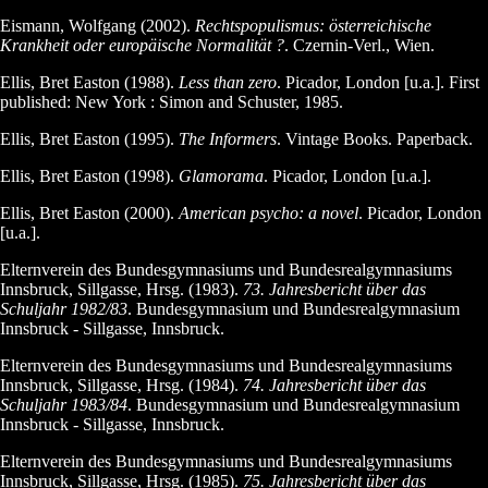
Eismann, Wolfgang (2002).
Rechtspopulismus: österreichische
Krankheit oder europäische Normalität ?
. Czernin-Verl., Wien.
Ellis, Bret Easton (1988).
Less than zero
. Picador, London [u.a.]. First
published: New York : Simon and Schuster, 1985.
Ellis, Bret Easton (1995).
The Informers
. Vintage Books. Paperback.
Ellis, Bret Easton (1998).
Glamorama
. Picador, London [u.a.].
Ellis, Bret Easton (2000).
American psycho: a novel
. Picador, London
[u.a.].
Elternverein des Bundesgymnasiums und Bundesrealgymnasiums
Innsbruck, Sillgasse, Hrsg. (1983).
73. Jahresbericht über das
Schuljahr 1982/83
. Bundesgymnasium und Bundesrealgymnasium
Innsbruck - Sillgasse, Innsbruck.
Elternverein des Bundesgymnasiums und Bundesrealgymnasiums
Innsbruck, Sillgasse, Hrsg. (1984).
74. Jahresbericht über das
Schuljahr 1983/84
. Bundesgymnasium und Bundesrealgymnasium
Innsbruck - Sillgasse, Innsbruck.
Elternverein des Bundesgymnasiums und Bundesrealgymnasiums
Innsbruck, Sillgasse, Hrsg. (1985).
75. Jahresbericht über das