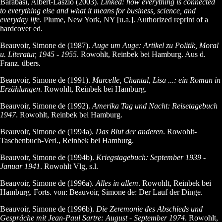
Barabási, Albert-László (2003).
Linked: how everything is connected
to everything else and what it means for business, science, and
everyday life
. Plume, New York, NY [u.a.]. Authorized reprint of a
hardcover ed.
Beauvoir, Simone de (1987).
Auge um Auge: Artikel zu Politik, Moral
u. Literatur, 1945 - 1955
. Rowohlt, Reinbek bei Hamburg. Aus d.
Franz. übers.
Beauvoir, Simone de (1991).
Marcelle, Chantal, Lisa ...: ein Roman in
Erzählungen
. Rowohlt, Reinbek bei Hamburg.
Beauvoir, Simone de (1992).
Amerika Tag und Nacht: Reisetagebuch
1947
. Rowohlt, Reinbek bei Hamburg.
Beauvoir, Simone de (1994a).
Das Blut der anderen
. Rowohlt-
Taschenbuch-Verl., Reinbek bei Hamburg.
Beauvoir, Simone de (1994b).
Kriegstagebuch: September 1939 -
Januar 1941
. Rowohlt Vlg, s.l.
Beauvoir, Simone de (1996a).
Alles in allem
. Rowohlt, Reinbek bei
Hamburg. Forts. von: Beauvoir, Simone de: Der Lauf der Dinge.
Beauvoir, Simone de (1996b).
Die Zeremonie des Abschieds und
Gespräche mit Jean-Paul Sartre: August - September 1974
. Rowohlt,