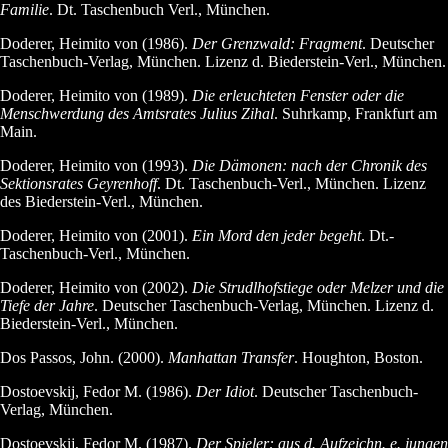
Familie
. Dt. Taschenbuch Verl., München.
Doderer, Heimito von (1986).
Der Grenzwald: Fragment
. Deutscher
Taschenbuch-Verlag, München. Lizenz d. Biederstein-Verl., München.
Doderer, Heimito von (1989).
Die erleuchteten Fenster oder die
Menschwerdung des Amtsrates Julius Zihal
. Suhrkamp, Frankfurt am
Main.
Doderer, Heimito von (1993).
Die Dämonen: nach der Chronik des
Sektionsrates Geyrenhoff
. Dt. Taschenbuch-Verl., München. Lizenz
des Biederstein-Verl., München.
Doderer, Heimito von (2001).
Ein Mord den jeder begeht
. Dt.-
Taschenbuch-Verl., München.
Doderer, Heimito von (2002).
Die Strudlhofstiege oder Melzer und die
Tiefe der Jahre
. Deutscher Taschenbuch-Verlag, München. Lizenz d.
Biederstein-Verl., München.
Dos Passos, John. (2000).
Manhattan Transfer
. Houghton, Boston.
Dostoevskij, Fedor M. (1986).
Der Idiot
. Deutscher Taschenbuch-
Verlag, München.
Dostoevskij, Fedor M. (1987).
Der Spieler: aus d. Aufzeichn. e. jungen