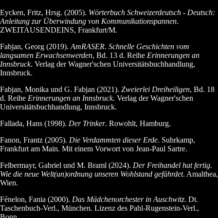
Eycken, Fritz, Hrsg. (2005).
Wörterbuch Schweizerdeutsch - Deutsch:
Anleitung zur Überwindung von Kommunikationspannen
.
ZWEITAUSENDEINS, Frankfurt/M.
Fabjan, Georg (2019).
AmRASER. Schnelle Geschichten vom
langsamen Erwachsenwerden
, Bd. 13 d. Reihe
Erinnerungen an
Innsbruck
. Verlag der Wagner'schen Universitätsbuchhandlung,
Innsbruck.
Fabjan, Monika und G. Fabjan (2021).
Zweierlei Dreiheiligen
, Bd. 18
d. Reihe
Erinnerungen an Innsbruck
. Verlag der Wagner'schen
Universitätsbuchhandlung, Innsbruck.
Fallada, Hans (1998).
Der Trinker
. Rowohlt, Hamburg.
Fanon, Frantz (2005).
Die Verdammten dieser Erde
. Suhrkamp,
Frankfurt am Main. Mit einem Vorwort von Jean-Paul Sartre.
Felbermayr, Gabriel und M. Braml (2024).
Der Freihandel hat fertig.
Wie die neue Welt(un)ordnung unseren Wohlstand gefährdet
. Amalthea,
Wien.
Fénelon, Fania (2000).
Das Mädchenorchester in Auschwitz
. Dt.
Taschenbuch-Verl., München. Lizenz des Pahl-Rugenstein-Verl.,
Bonn.