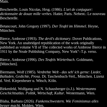
Main.
Bescherelle, Louis Nicolas, Hrsg. (1986).
L'art de conjuguer:
dictionnaire de douze mille verbes
. Hatier, Paris. Nebent.: Le nouveau
Bescherelle.
Betancourt, John Gregory (1997).
Der Teufel im Himmel
. Heyne,
München.
Bierce, Ambrose (1993).
The devil's dictionary
. Dover Publications,
New York. An unabridged republication of the work originally
published as volume VII of The collected works of Ambrose Bierce in
1911 by the Neale Publishing Company, New York“–T.p. verso.
Bierce, Ambrose (1996).
Des Teufels Wörterbuch
. Goldmann,
[München].
Biermann, Wolf (1985).
Verdrehte Welt - das seh' ich gerne: Lieder,
Balladen, Gedichte, Prosa
. Dt. Taschenbuch-Verl., München. Lizenz
d. Verl. Kiepenheuer u. Witsch, Köln.
Birkenfeld, Wolfgang und N. Schausberger (o.J.).
Westermanns
Geschichtsatlas. Politik, Wirtschaft, Kultur
. Westermann, Wien.
Blaha, Barbara (2026).
Funkenschwestern. Wie Feminismus alles
besser macht
. Molden, Wien.