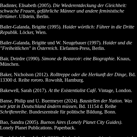
Badinter, Elisabeth (2005).
Die Wiederentdeckung der Gleichheit:
schwache Frauen, gefährliche Männer und andere feministische
Irrtümer
. Ullstein, Berlin.
Bailer-Galanda, Brigitte (1995).
Haider wörtlich: Führer in die Dritte
Republik
. Löcker, Wien.
Bailer-Galanda, Brigitte und W. Neugebauer (1997).
Haider und die
"Freiheitlichen" in Österreich
. Elefanten-Press, Berlin.
Bair, Deirdre (1990).
Simone de Beauvoir: eine Biographie
. Knaus,
München.
Baker, Nicholson (2012).
Rolltreppe oder die Herkunft der Dinge
, Bd.
13300 d. Reihe
rororo
. Rowohlt, Hamburg.
Bakewell, Sarah (2017).
At the Existentialist Café
. Vintage, London.
Banse, Philip und U. Buermeyer (2024).
Baustellen der Nation. Was
wir jetzt in Deutschland ändern müssen
, Bd. 11154 d. Reihe
Schriftenreihe
. Bundeszentrale für politische Bildung, Bonn.
Bao, Sandra (2005).
Buenos Aires (Lonely Planet City Guides)
.
Lonely Planet Publications. Paperback.