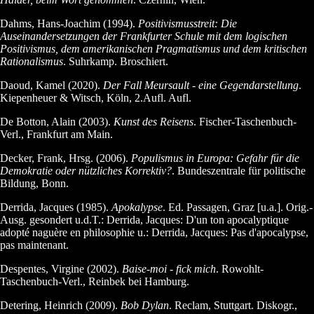
Dahms, Hans-Joachim (1994).
Positivismusstreit: Die
Auseinandersetzungen der Frankfurter Schule mit dem logischen
Positivismus, dem amerikanischen Pragmatismus und dem kritischen
Rationalismus
. Suhrkamp. Broschiert.
Daoud, Kamel (2020).
Der Fall Meursault - eine Gegendarstellung
.
Kiepenheuer & Witsch, Köln, 2.Aufl. Aufl.
De Botton, Alain (2003).
Kunst des Reisens
. Fischer-Taschenbuch-
Verl., Frankfurt am Main.
Decker, Frank, Hrsg. (2006).
Populismus in Europa: Gefahr für die
Demokratie oder nützliches Korrektiv?
. Bundeszentrale für politische
Bildung, Bonn.
Derrida, Jacques (1985).
Apokalypse
. Ed. Passagen, Graz [u.a.]. Orig.-
Ausg. gesondert u.d.T.: Derrida, Jacques: D'un ton apocalyptique
adopté naguère en philosophie u.: Derrida, Jacques: Pas d'apocalypse,
pas maintenant.
Despentes, Virgine (2002).
Baise-moi - fick mich
. Rowohlt-
Taschenbuch-Verl., Reinbek bei Hamburg.
Detering, Heinrich (2009).
Bob Dylan
. Reclam, Stuttgart. Diskogr.,