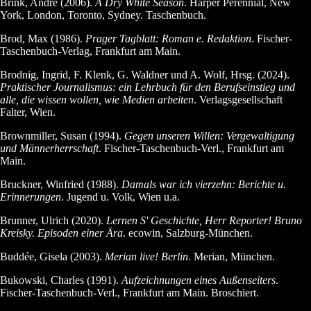
Brink, André (2006).
A Dry White Season
. Harper Perennial, New
York, London, Toronto, Sydney. Taschenbuch.
Brod, Max (1986).
Prager Tagblatt: Roman e. Redaktion
. Fischer-
Taschenbuch-Verlag, Frankfurt am Main.
Brodnig, Ingrid, F. Klenk, G. Waldner und A. Wolf, Hrsg. (2024).
Praktischer Journalismus: ein Lehrbuch für den Berufseinstieg und
alle, die wissen wollen, wie Medien arbeiten
. Verlagsgesellschaft
Falter, Wien.
Brownmiller, Susan (1994).
Gegen unseren Willen: Vergewaltigung
und Männerherrschaft
. Fischer-Taschenbuch-Verl., Frankfurt am
Main.
Bruckner, Winfried (1988).
Damals war ich vierzehn: Berichte u.
Erinnerungen
. Jugend u. Volk, Wien u.a.
Brunner, Ulrich (2020).
Lernen S' Geschichte, Herr Reporter! Bruno
Kreisky. Episoden einer Ära
. ecowin, Salzburg-München.
Buddée, Gisela (2003).
Merian live! Berlin
. Merian, München.
Bukowski, Charles (1991).
Aufzeichnungen eines Außenseiters
.
Fischer-Taschenbuch-Verl., Frankfurt am Main. Broschiert.