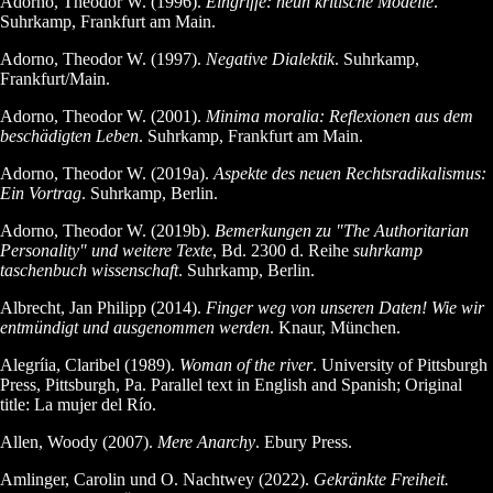
Adorno, Theodor W. (1996).
Eingriffe: neun kritische Modelle
.
Suhrkamp, Frankfurt am Main.
Adorno, Theodor W. (1997).
Negative Dialektik
. Suhrkamp,
Frankfurt/Main.
Adorno, Theodor W. (2001).
Minima moralia: Reflexionen aus dem
beschädigten Leben
. Suhrkamp, Frankfurt am Main.
Adorno, Theodor W. (2019a).
Aspekte des neuen Rechtsradikalismus:
Ein Vortrag
. Suhrkamp, Berlin.
Adorno, Theodor W. (2019b).
Bemerkungen zu "The Authoritarian
Personality" und weitere Texte
, Bd. 2300 d. Reihe
suhrkamp
taschenbuch wissenschaft
. Suhrkamp, Berlin.
Albrecht, Jan Philipp (2014).
Finger weg von unseren Daten! Wie wir
entmündigt und ausgenommen werden
. Knaur, München.
Alegríia, Claribel (1989).
Woman of the river
. University of Pittsburgh
Press, Pittsburgh, Pa. Parallel text in English and Spanish; Original
title: La mujer del Río.
Allen, Woody (2007).
Mere Anarchy
. Ebury Press.
Amlinger, Carolin und O. Nachtwey (2022).
Gekränkte Freiheit.