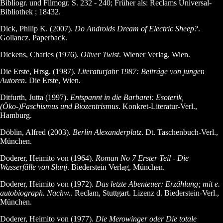
Bibliogr. und Filmogr. S. 232 - 240; Früher als: Reclams Universal-
Bibliothek ; 18432.
Dick, Philip K. (2007).
Do Androids Dream of Electric Sheep?
.
Gollancz. Paperback.
Dickens, Charles (1976).
Oliver Twist
. Wiener Verlag, Wien.
Die Erste, Hrsg. (1987).
Literaturjahr 1987: Beiträge von jungen
Autoren
. Die Erste, Wien.
Ditfurth, Jutta (1997).
Entspannt in die Barbarei: Esoterik,
(Öko-)Faschismus und Biozentrismus
. Konkret-Literatur-Verl.,
Hamburg.
Döblin, Alfred (2003).
Berlin Alexanderplatz
. Dt. Taschenbuch-Verl.,
München.
Doderer, Heimito von (1964).
Roman No 7 Erster Teil - Die
Wasserfälle von Slunj
. Biederstein Verlag, München.
Doderer, Heimito von (1972).
Das letzte Abenteuer: Erzählung; mit e.
autobiograph. Nachw.
. Reclam, Stuttgart. Lizenz d. Biederstein-Verl.,
München.
Doderer, Heimito von (1977).
Die Merowinger oder Die totale