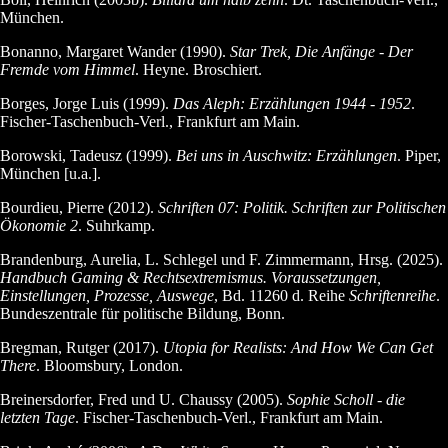
München.
Bonanno, Margaret Wander (1990).
Star Trek, Die Anfänge - Der
Fremde vom Himmel
. Heyne. Broschiert.
Borges, Jorge Luis (1999).
Das Aleph: Erzählungen 1944 - 1952
.
Fischer-Taschenbuch-Verl., Frankfurt am Main.
Borowski, Tadeusz (1999).
Bei uns in Auschwitz: Erzählungen
. Piper,
München [u.a.].
Bourdieu, Pierre (2012).
Schriften 07: Politik. Schriften zur Politischen
Ökonomie 2
. Suhrkamp.
Brandenburg, Aurelia, L. Schlegel und F. Zimmermann, Hrsg. (2025).
Handbuch Gaming & Rechtsextremismus. Voraussetzungen,
Einstellungen, Prozesse, Auswege
, Bd. 11260 d. Reihe
Schriftenreihe
.
Bundeszentrale für politische Bildung, Bonn.
Bregman, Rutger (2017).
Utopia for Realists: And How We Can Get
There
. Bloomsbury, London.
Breinersdorfer, Fred und U. Chaussy (2005).
Sophie Scholl - die
letzten Tage
. Fischer-Taschenbuch-Verl., Frankfurt am Main.