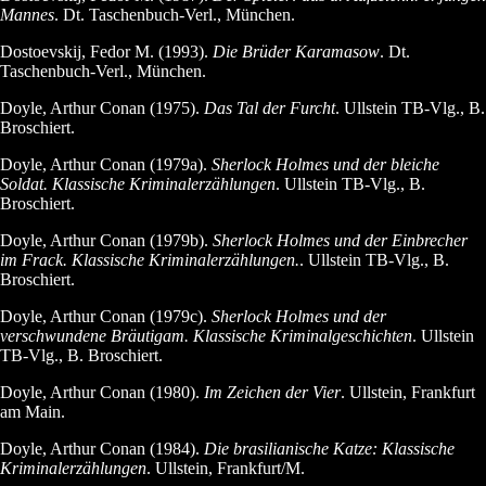
Mannes
. Dt. Taschenbuch-Verl., München.
Dostoevskij, Fedor M. (1993).
Die Brüder Karamasow
. Dt.
Taschenbuch-Verl., München.
Doyle, Arthur Conan (1975).
Das Tal der Furcht
. Ullstein TB-Vlg., B.
Broschiert.
Doyle, Arthur Conan (1979a).
Sherlock Holmes und der bleiche
Soldat. Klassische Kriminalerzählungen
. Ullstein TB-Vlg., B.
Broschiert.
Doyle, Arthur Conan (1979b).
Sherlock Holmes und der Einbrecher
im Frack. Klassische Kriminalerzählungen.
. Ullstein TB-Vlg., B.
Broschiert.
Doyle, Arthur Conan (1979c).
Sherlock Holmes und der
verschwundene Bräutigam. Klassische Kriminalgeschichten
. Ullstein
TB-Vlg., B. Broschiert.
Doyle, Arthur Conan (1980).
Im Zeichen der Vier
. Ullstein, Frankfurt
am Main.
Doyle, Arthur Conan (1984).
Die brasilianische Katze: Klassische
Kriminalerzählungen
. Ullstein, Frankfurt/M.