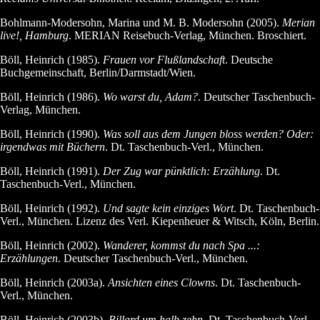
Bohlmann-Modersohn, Marina und M. B. Modersohn (2005).
Merian
live!, Hamburg
. MERIAN Reisebuch-Verlag, München. Broschiert.
Böll, Heinrich (1985).
Frauen vor Flußlandschaft
. Deutsche
Buchgemeinschaft, Berlin/Darmstadt/Wien.
Böll, Heinrich (1986).
Wo warst du, Adam?
. Deutscher Taschenbuch-
Verlag, München.
Böll, Heinrich (1990).
Was soll aus dem Jungen bloss werden? Oder:
irgendwas mit Büchern
. Dt. Taschenbuch-Verl., München.
Böll, Heinrich (1991).
Der Zug war pünktlich: Erzählung
. Dt.
Taschenbuch-Verl., München.
Böll, Heinrich (1992).
Und sagte kein einziges Wort
. Dt. Taschenbuch-
Verl., München. Lizenz des Verl. Kiepenheuer & Witsch, Köln, Berlin.
Böll, Heinrich (2002).
Wanderer, kommst du nach Spa ...:
Erzählungen
. Deutscher Taschenbuch-Verl., München.
Böll, Heinrich (2003a).
Ansichten eines Clowns
. Dt. Taschenbuch-
Verl., München.
Böll, Heinrich (2003b).
Billard um halb zehn
. Dt. Taschenbuch-Verl.,