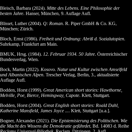
Bleisch, Barbara (2024).
Mitte des Lebens. Eine Philosophie der
besten Jahre
. Hanser, München, 9. Auflage Aufl.
Blisset, Luther (2004).
Q: Roman
. R. Piper GmbH & Co. KG,
München; Zürich.
Bloch, Ernst (1986).
Freiheit und Ordnung: Abriß d. Sozialutopien
.
Suhrkamp, Frankfurt am Main.
BMUK, Hrsg. (1984).
12. Februar 1934. 50 Jahre
. Österreichischer
Bundesverlag, Wien.
Bock, Martin (2022).
Kosovo. Natur und Kultur zwischen Amselfeld
und Albanischen Alpen
. Trescher Verlag, Berlin, 3., aktualisierte
Auflage Aufl.
Bodden, Horst (1999).
Great American short stories: Hawthorne,
Melville, Poe, Bierce, Hemingway, Capote
. Klett, Stuttgart.
Bodden, Horst (2004).
Great English short stories: Roald Dahl,
Katherine Mansfield, James Joyce ...
. Klett, Stuttgart [u.a.].
Bogner, Alexander (2021).
Die Epistemisierung des Politischen. Wie
die Macht des Wissens die Demokratie gefährdet
, Bd. 14083 d. Reihe
Reclams Universal-Biliothek
. Reclam, Ditzingen, 2. Aufl.