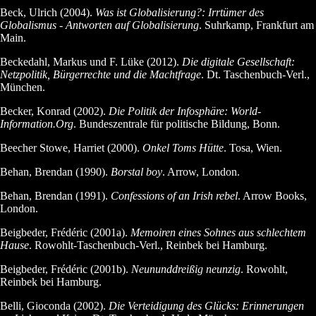
Beck, Ulrich (2004).
Was ist Globalisierung?: Irrtümer des
Globalismus - Antworten auf Globalisierung
. Suhrkamp, Frankfurt am
Main.
Beckedahl, Markus und F. Lüke (2012).
Die digitale Gesellschaft:
Netzpolitik, Bürgerrechte und die Machtfrage
. Dt. Taschenbuch-Verl.,
München.
Becker, Konrad (2002).
Die Politik der Infosphäre: World-
Information.Org
. Bundeszentrale für politische Bildung, Bonn.
Beecher Stowe, Harriet (2000).
Onkel Toms Hütte
. Tosa, Wien.
Behan, Brendan (1990).
Borstal boy
. Arrow, London.
Behan, Brendan (1991).
Confessions of an Irish rebel
. Arrow Books,
London.
Beigbeder, Frédéric (2001a).
Memoiren eines Sohnes aus schlechtem
Hause
. Rowohlt-Taschenbuch-Verl., Reinbek bei Hamburg.
Beigbeder, Frédéric (2001b).
Neununddreißig neunzig
. Rowohlt,
Reinbek bei Hamburg.
Belli, Gioconda (2002).
Die Verteidigung des Glücks: Erinnerungen