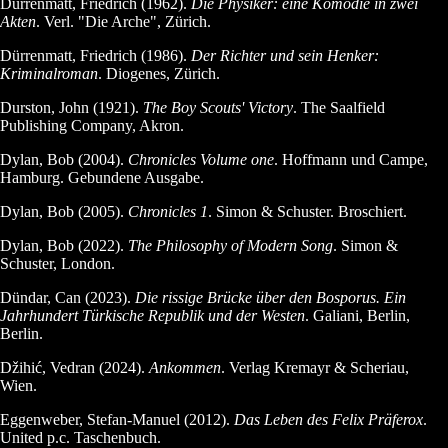
Dürrenmatt, Friedrich (1962).
Die Physiker: eine Komödie in zwei
Akten
. Verl. "Die Arche", Zürich.
Dürrenmatt, Friedrich (1986).
Der Richter und sein Henker:
Kriminalroman
. Diogenes, Zürich.
Durston, John (1921).
The Boy Scouts' Victory
. The Saalfield
Publishing Company, Akron.
Dylan, Bob (2004).
Chronicles Volume one
. Hoffmann und Campe,
Hamburg. Gebundene Ausgabe.
Dylan, Bob (2005).
Chronicles 1
. Simon & Schuster. Broschiert.
Dylan, Bob (2022).
The Philosophy of Modern Song
. Simon &
Schuster, London.
Dündar, Can (2023).
Die rissige Brücke über den Bosporus. Ein
Jahrhundert Türkische Republik und der Westen
. Galiani, Berlin,
Berlin.
Džihić, Vedran (2024).
Ankommen
. Verlag Kremayr & Scheriau,
Wien.
Eggenweber, Stefan-Manuel (2012).
Das Leben des Felix Präferox
.
United p.c. Taschenbuch.