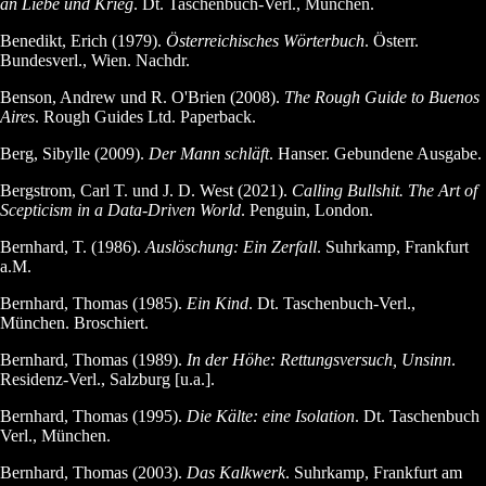
an Liebe und Krieg
. Dt. Taschenbuch-Verl., München.
Benedikt, Erich (1979).
Österreichisches Wörterbuch
. Österr.
Bundesverl., Wien. Nachdr.
Benson, Andrew und R. O'Brien (2008).
The Rough Guide to Buenos
Aires
. Rough Guides Ltd. Paperback.
Berg, Sibylle (2009).
Der Mann schläft
. Hanser. Gebundene Ausgabe.
Bergstrom, Carl T. und J. D. West (2021).
Calling Bullshit. The Art of
Scepticism in a Data-Driven World
. Penguin, London.
Bernhard, T. (1986).
Auslöschung: Ein Zerfall
. Suhrkamp, Frankfurt
a.M.
Bernhard, Thomas (1985).
Ein Kind
. Dt. Taschenbuch-Verl.,
München. Broschiert.
Bernhard, Thomas (1989).
In der Höhe: Rettungsversuch, Unsinn
.
Residenz-Verl., Salzburg [u.a.].
Bernhard, Thomas (1995).
Die Kälte: eine Isolation
. Dt. Taschenbuch
Verl., München.
Bernhard, Thomas (2003).
Das Kalkwerk
. Suhrkamp, Frankfurt am