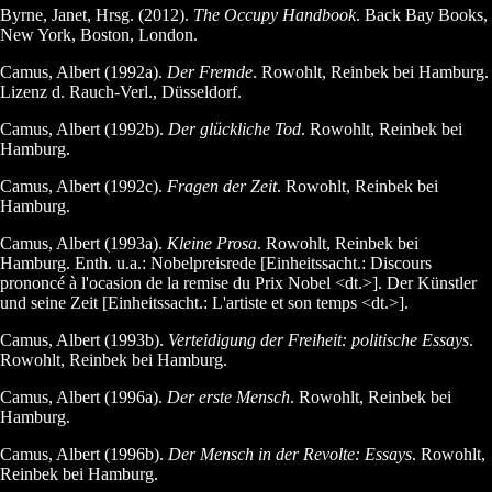
Byrne, Janet, Hrsg. (2012).
The Occupy Handbook
. Back Bay Books,
New York, Boston, London.
Camus, Albert (1992a).
Der Fremde
. Rowohlt, Reinbek bei Hamburg.
Lizenz d. Rauch-Verl., Düsseldorf.
Camus, Albert (1992b).
Der glückliche Tod
. Rowohlt, Reinbek bei
Hamburg.
Camus, Albert (1992c).
Fragen der Zeit
. Rowohlt, Reinbek bei
Hamburg.
Camus, Albert (1993a).
Kleine Prosa
. Rowohlt, Reinbek bei
Hamburg. Enth. u.a.: Nobelpreisrede [Einheitssacht.: Discours
prononcé à l'ocasion de la remise du Prix Nobel <dt.>]. Der Künstler
und seine Zeit [Einheitssacht.: L'artiste et son temps <dt.>].
Camus, Albert (1993b).
Verteidigung der Freiheit: politische Essays
.
Rowohlt, Reinbek bei Hamburg.
Camus, Albert (1996a).
Der erste Mensch
. Rowohlt, Reinbek bei
Hamburg.
Camus, Albert (1996b).
Der Mensch in der Revolte: Essays
. Rowohlt,
Reinbek bei Hamburg.