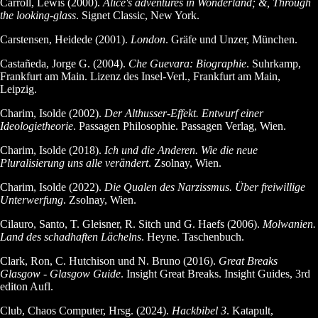
Carroll, Lewis (2000).
Alice's adventures in Wonderland; &, Through
the looking-glass
. Signet Classic, New York.
Carstensen, Heidede (2001).
London
. Gräfe und Unzer, München.
Castañeda, Jorge G. (2004).
Che Guevara: Biographie
. Suhrkamp,
Frankfurt am Main. Lizenz des Insel-Verl., Frankfurt am Main,
Leipzig.
Charim, Isolde (2002).
Der Althusser-Effekt. Entwurf einer
Ideologietheorie
. Passagen Philosophie. Passagen Verlag, Wien.
Charim, Isolde (2018).
Ich und die Anderen. Wie die neue
Pluralisierung uns alle verändert
. Zsolnay, Wien.
Charim, Isolde (2022).
Die Qualen des Narzissmus. Über freiwillige
Unterwerfung
. Zsolnay, Wien.
Cilauro, Santo, T. Gleisner, R. Sitch und G. Haefs (2006).
Molwanien.
Land des schadhaften Lächelns
. Heyne. Taschenbuch.
Clark, Ron, C. Hutchison und N. Bruno (2016).
Great Breaks
Glasgow - Glasgow Guide
. Insight Great Breaks. Insight Guides, 3rd
editon Aufl.
Club, Chaos Computer, Hrsg. (2024).
Hackbibel 3
. Katapult,