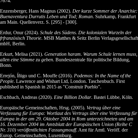
7674.
Enzensberger, Hans Magnus (2002).
Der kurze Sommer der Anarchie:
Buenaventura Durrutis Leben und Tod; Roman
. Suhrkamp, Frankfurt
am Main. Quellenverz. S. [295] - [300].
Erdur, Onur (2024).
Schule des Südens. Die kolonialen Wurzeln der
frfranzösisch Theorie
. MSB Matthes & Seitz Berlin Verlagsgesellschaft
mbH, Berlin.
Erkurt, Melisa (2021).
Generation haram. Warum Schule lernen muss,
allen eine Stimme zu geben
. Bundeszentrale für politische Bildung,
Bonn.
Errejón, Íñigo und C. Mouffe (2016).
Podemos: In the Name of the
People
. Lawrence and Wishart Ltd, London. Taschenbuch. First
published in Spanish in 2015 as "Construir Pueblo".
Eschbach, Andreas (2020).
Eine Billion Dollar
. Bastei Lübbe, Köln.
Europäische Gemeinschaften, Hrsg. (2005).
Vertrag über eine
Verfassung für Europa: Wortlaut des Vertrags über eine Verfassung für
Europa in der am 29. Oktober 2004 in Rom unterzeichneten und am
16. Dezember 2004 im Amtsblatt der Europäischen Union (Reihe C
Nr. 310) veröffentlichten Fassungmouff
. Amt für Amtl. Veröff. der
Europ. Gemeinschaften, Luxemburg.