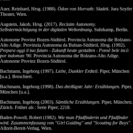
Auer, Reinhard, Hrsg. (1988).
Ödon von Horvath: Sladek
. Jura Soyfer
Theater, Wien.
Augstein, Jakob, Hrsg. (2017).
Reclaim Autonomy.
Selbstermächtigung in der digitalen Weltordnung
. Suhrkamp, Berlin.
Autonome Provinz Bozen-Südtirol. Provincia Autonoma die Bolzano-
Alto Adige. Provinzia Autonoma da Bulsan-Südtirol, Hrsg. (1992).
Prepara oggi il tuo futuro - Zukunft heute gestalten - Ponsè bele incö
por indoman '90
. Provincia Autonoma die Bolzano-Alto Adige.
Autonome Provinz Bozen-Südtirol.
Bachmann, Ingeborg (1997).
Liebe, Dunkler Erdteil
. Piper, München
[u.a.]. Broschiert.
Bachmann, Ingeborg (1998).
Das dreißigste Jahr: Erzählungen
. Piper,
München [u.a.].
Bachmann, Ingeborg (2003).
Sämtliche Erzählungen
. Piper, München;
Zürich. Früher als : Serie Piper; 2218.
Baden-Powell, Robert (1982).
Wie man Pfadfinderin und Pfadfinder
wird. Zusammenfassung von "Girl Guiding" und "Scouting for Boys"
.
Allzeit-Bereit-Verlag, Wien.