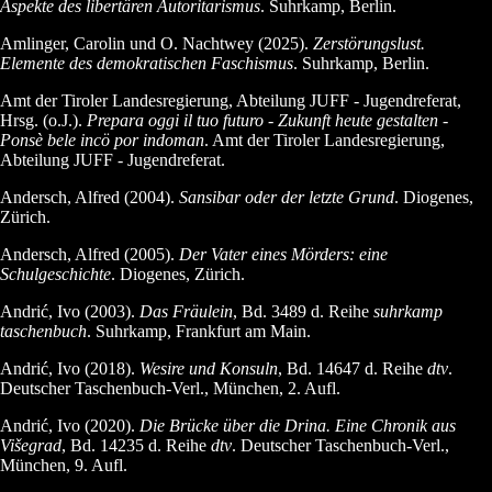
Aspekte des libertären Autoritarismus
. Suhrkamp, Berlin.
Amlinger, Carolin und O. Nachtwey (2025).
Zerstörungslust.
Elemente des demokratischen Faschismus
. Suhrkamp, Berlin.
Amt der Tiroler Landesregierung, Abteilung JUFF - Jugendreferat,
Hrsg. (o.J.).
Prepara oggi il tuo futuro - Zukunft heute gestalten -
Ponsè bele incö por indoman
. Amt der Tiroler Landesregierung,
Abteilung JUFF - Jugendreferat.
Andersch, Alfred (2004).
Sansibar oder der letzte Grund
. Diogenes,
Zürich.
Andersch, Alfred (2005).
Der Vater eines Mörders: eine
Schulgeschichte
. Diogenes, Zürich.
Andrić, Ivo (2003).
Das Fräulein
, Bd. 3489 d. Reihe
suhrkamp
taschenbuch
. Suhrkamp, Frankfurt am Main.
Andrić, Ivo (2018).
Wesire und Konsuln
, Bd. 14647 d. Reihe
dtv
.
Deutscher Taschenbuch-Verl., München, 2. Aufl.
Andrić, Ivo (2020).
Die Brücke über die Drina. Eine Chronik aus
Višegrad
, Bd. 14235 d. Reihe
dtv
. Deutscher Taschenbuch-Verl.,
München, 9. Aufl.