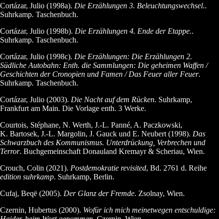
Cortázar, Julio (1998a).
Die Erzählungen 3. Beleuchtungswechsel.
.
Suhrkamp. Taschenbuch.
Cortázar, Julio (1998b).
Die Erzählungen 4. Ende der Etappe.
.
Suhrkamp. Taschenbuch.
Cortázar, Julio (1998c).
Die Erzählungen: Die Erzählungen 2.
Südliche Autobahn: Enth. die Sammlungen: Die geheimen Waffen /
Geschichten der Cronopien und Famen / Das Feuer aller Feuer
.
Suhrkamp. Taschenbuch.
Cortázar, Julio (2003).
Die Nacht auf dem Rücken
. Suhrkamp,
Frankfurt am Main. Die Vorlage enth. 3 Werke.
Courtois, Stéphane, N. Werth, J.-L. Panné, A. Paczkowski,
K. Bartosek, J.-L. Margolin, J. Gauck und E. Neubert (1998).
Das
Schwarzbuch des Kommunismus. Unterdrückung, Verbrechen und
Terror
. Buchgemeinschaft Donauland Kremayr & Scheriau, Wien.
Crouch, Colin (2021).
Postdemokratie revisited
, Bd. 2761 d. Reihe
edition suhrkamp
. Suhrkamp, Berlin.
Cufaj, Beqë (2005).
Der Glanz der Fremde
. Zsolnay, Wien.
Czernin, Hubertus (2000).
Wofür ich mich meinetwegen entschuldige:
Haider, beim Wort genommen
. Czernin, Wien.