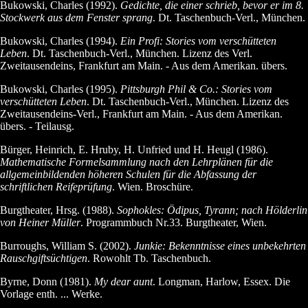
Bukowski, Charles (1992).
Gedichte, die einer schrieb, bevor er im 8.
Stockwerk aus dem Fenster sprang
. Dt. Taschenbuch-Verl., München.
Bukowski, Charles (1994).
Ein Profi: Stories vom verschütteten
Leben
. Dt. Taschenbuch-Verl., München. Lizenz des Verl.
Zweitausendeins, Frankfurt am Main. - Aus dem Amerikan. übers.
Bukowski, Charles (1995).
Pittsburgh Phil & Co.: Stories vom
verschütteten Leben
. Dt. Taschenbuch-Verl., München. Lizenz des
Zweitausendeins-Verl., Frankfurt am Main. - Aus dem Amerikan.
übers. - Teilausg.
Bürger, Heinrich, E. Hruby, H. Unfried und H. Heugl (1986).
Mathematische Formelsammlung nach den Lehrplänen für die
allgemeinbildenden höheren Schulen für die Abfassung der
schriftlichen Reifeprüfung
. Wien. Broschüre.
Burgtheater, Hrsg. (1988).
Sophokles: Ödipus, Tyrann; nach Hölderlin
von Heiner Müller
. Programmbuch Nr.33. Burgtheater, Wien.
Burroughs, William S. (2002).
Junkie: Bekenntnisse eines unbekehrten
Rauschgiftsüchtigen
. Rowohlt Tb. Taschenbuch.
Byrne, Donn (1981).
My dear aunt
. Longman, Harlow, Essex. Die
Vorlage enth. ... Werke.