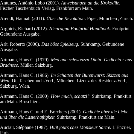
Antunes, António Lobo (2001).
Anweisungen an die Krokodile
.
Fischer-Taschenbuch-Verlag, Frankfurt am Main.
Arendt, Hannah (2011).
Über die Revolution
. Piper, München ;Zürich.
Arghiris, Richard (2012).
Nicaragua Footprint Handbook
. Footprint.
Gebundene Ausgabe.
Arlt, Roberto (2006).
Das böse Spielzeug
. Suhrkamp. Gebundene
Ausgabe.
Artmann, Hans C. (1979).
Med ana schwoazzn Dintn: Gedichta r aus
Bradnsee
. Müller, Salzburg.
Artmann, Hans C. (1986).
Im Schatten der Burenwurst: Skizzen aus
Wien
. Dt. Taschenbuch-Verl., München. Lizenz des Residenz-Verl.,
Salzburg, Wien.
Artmann, Hans C. (2000).
How much, schatzi?
. Suhrkamp, Frankfurt
am Main. Broschiert.
Artmann, Hans C. und E. Borchers (2001).
Gedichte über die Liebe
und über die Lasterhaftigkeit
. Suhrkamp, Frankfurt am Main.
Auclair, Stéphane (1987).
Huit jours chez Monsieur Sartre
. L'Encrier,
Paris.