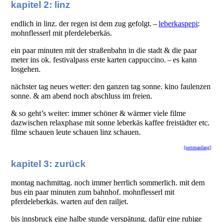
kapitel 2: linz
endlich in linz. der regen ist dem zug gefolgt. –
leberkaspepi
:
mohnflesserl mit pferdeleberkäs.
ein paar minuten mit der straßenbahn in die stadt & die paar
meter ins ok. festivalpass erste karten cappuccino. – es kann
losgehen.
nächster tag neues wetter: den ganzen tag sonne. kino faulenzen
sonne. & am abend noch abschluss im freien.
& so geht’s weiter: immer schöner & wärmer viele filme
dazwischen relaxphase mit sonne leberkäs kaffee freistädter etc.
filme schauen leute schauen linz schauen.
[seitenanfang]
kapitel 3: zurück
montag nachmittag. noch immer herrlich sommerlich. mit dem
bus ein paar minuten zum bahnhof. mohnflesserl mit
pferdeleberkäs. warten auf den railjet.
bis innsbruck eine halbe stunde verspätung. dafür eine ruhige