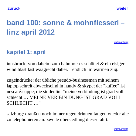
zurück
weiter
band 100: sonne & mohnflesserl –
linz april 2012
[seitenanfang]
kapitel 1: april
innsbruck. von daheim zum bahnhof: es schüttet & ein eisiger
wind bläst fast waagrecht daher. – endlich im warmen zug.
zugeindrücke: der übliche pseudo-businessman mit seinem
laptop schreit abwechselnd in handy & skype; der "kaffee" ist
nescafé-suppe; die studentin: "meine verbindung ist grad voll
schlecht … MEI NE VER BIN DUNG IST GRAD VOLL
SCHLECHT …"
salzburg: draußen noch immer regen drinnen fangen wieder alle
zu telephonieren an. zweite übersiedlung dieser fahrt.
[seitenanfang]