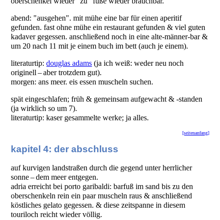
oberschenkel wieder "zu" füße wieder brauchbar.
abend: "ausgehen". mit mühe eine bar für einen aperitif
gefunden. fast ohne mühe ein restaurant gefunden & viel guten
kadaver gegessen. anschließend noch in eine alte-männer-bar &
um 20 nach 11 mit je einem buch im bett (auch je einem).
literaturtip:
douglas adams
(ja ich weiß: weder neu noch
originell – aber trotzdem gut).
morgen: ans meer. eis essen muscheln suchen.
spät eingeschlafen; früh & gemeinsam aufgewacht & -standen
(ja wirklich so um 7).
literaturtip: kaser gesammelte werke; ja alles.
[seitenanfang]
kapitel 4: der abschluss
auf kurvigen landstraßen durch die gegend unter herrlicher
sonne – dem meer entgegen.
adria erreicht bei porto garibaldi: barfuß im sand bis zu den
oberschenkeln rein ein paar muscheln raus & anschließend
köstliches gelato gegessen. & diese zeitspanne in diesem
touriloch reicht wieder völlig.