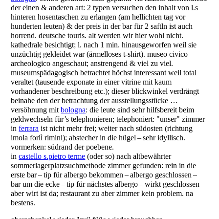
der einen & anderen art: 2 typen versuchen den inhalt von l.s
hinteren hosentaschen zu erlangen (am hellichten tag vor
hunderten leuten) & der preis in der bar für 2 saftln ist auch
horrend. deutsche touris. alt werden wir hier wohl nicht.
kathedrale besichtigt; l. nach 1 min. hinausgeworfen weil sie
unzüchtig gekleidet war (ärmelloses t-shirt). museo civico
archeologico angeschaut; anstrengend & viel zu viel.
museumspädagogisch betrachtet höchst interessant weil total
veraltet (tausende exponate in einer vitrine mit kaum
vorhandener beschreibung etc.); dieser blickwinkel verdrängt
beinahe den der betrachtung der ausstellungsstücke …
versöhnung mit
bologna
: die leute sind sehr hilfsbereit beim
geldwechseln für’s telephonieren; telephoniert: "unser" zimmer
in
ferrara
ist nicht mehr frei; weiter nach südosten (richtung
imola forlì rimini); abstecher in die hügel – sehr idyllisch.
vormerken: südrand der poebene.
in
castello s.pietro terme
(oder so) nach altbewährter
sommerlagerplatzsuchmethode zimmer gefunden: rein in die
erste bar – tip für albergo bekommen – albergo geschlossen –
bar um die ecke – tip für nächstes albergo – wirkt geschlossen
aber wirt ist da; restaurant zu aber zimmer kein problem. na
bestens.