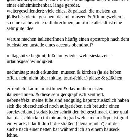
einer einheimischenbar. lange geredet.
weitergeschlendert; viele chiesi & palazzi. die meisten zu.
jüdisches viertel gesehen. das mit museen & öffnungszeiten ist
so eine sache. viele radfahrerInnen; autofreie altstadt ist eine
sehr gute idee.
warum machen italienerInnen häufig einen apostroph nach dem
buchstaben anstelle eines accents obendrauf?
mittagshitze beginnt; füße tun wieder weh; siesta-zeit –
urlaubsgeschwindigkeit.
nachmittag: stadt erkunden: museen & kirchen (ja sie haben
offen. nein nicht über mittag. touri-fehler.) plätze & gäßchen.
erfreulich: kaum touristInnen & davon die meisten
italienerInnen. & diese sehr geographisch zentriert.
nebeneffekt: meine füße sind endgültig kaputt; zusätzlich haben
sich die oberschenkel noch aufgerieben (ich bräucht' einen
spreizverband) sodaß jeder schritt den beigeschmack einer qual
hat. das schlucken tut mir auch grad weh – mein körper ist grad
ein wrack; l. läuft durch die straßen ("lena rennt"?) auf der
suche nach einer netten bar während ich an einem hauseck
lehne.