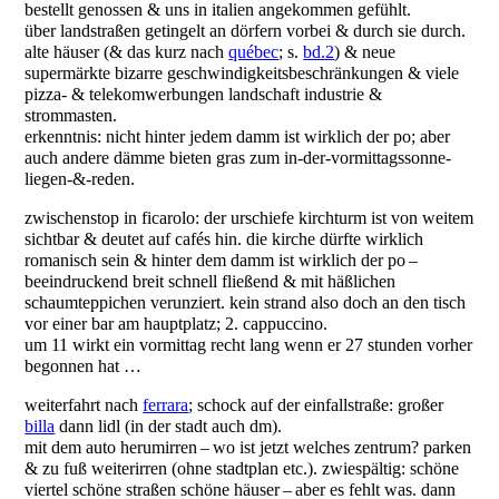
bestellt genossen & uns in italien angekommen gefühlt.
über landstraßen getingelt an dörfern vorbei & durch sie durch.
alte häuser (& das kurz nach
québec
; s.
bd.2
) & neue
supermärkte bizarre geschwindigkeitsbeschränkungen & viele
pizza- & telekomwerbungen landschaft industrie &
strommasten.
erkenntnis: nicht hinter jedem damm ist wirklich der po; aber
auch andere dämme bieten gras zum in-der-vormittagssonne-
liegen-&-reden.
zwischenstop in ficarolo: der urschiefe kirchturm ist von weitem
sichtbar & deutet auf cafés hin. die kirche dürfte wirklich
romanisch sein & hinter dem damm ist wirklich der po –
beeindruckend breit schnell fließend & mit häßlichen
schaumteppichen verunziert. kein strand also doch an den tisch
vor einer bar am hauptplatz; 2. cappuccino.
um 11 wirkt ein vormittag recht lang wenn er 27 stunden vorher
begonnen hat …
weiterfahrt nach
ferrara
; schock auf der einfallstraße: großer
billa
dann lidl (in der stadt auch dm).
mit dem auto herumirren – wo ist jetzt welches zentrum? parken
& zu fuß weiterirren (ohne stadtplan etc.). zwiespältig: schöne
viertel schöne straßen schöne häuser – aber es fehlt was. dann