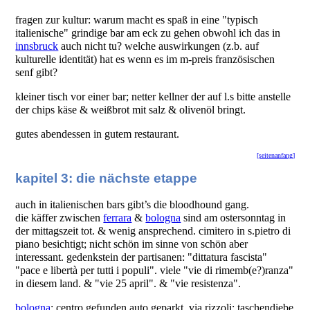
fragen zur kultur: warum macht es spaß in eine "typisch
italienische" grindige bar am eck zu gehen obwohl ich das in
innsbruck
auch nicht tu? welche auswirkungen (z.b. auf
kulturelle identität) hat es wenn es im m-preis französischen
senf gibt?
kleiner tisch vor einer bar; netter kellner der auf l.s bitte anstelle
der chips käse & weißbrot mit salz & olivenöl bringt.
gutes abendessen in gutem restaurant.
[seitenanfang]
kapitel 3: die nächste etappe
auch in italienischen bars gibt’s die bloodhound gang.
die käffer zwischen
ferrara
&
bologna
sind am ostersonntag in
der mittagszeit tot. & wenig ansprechend. cimitero in s.pietro di
piano besichtigt; nicht schön im sinne von schön aber
interessant. gedenkstein der partisanen: "dittatura fascista"
"pace e libertà per tutti i populi". viele "vie di rimemb(e?)ranza"
in diesem land. & "vie 25 april". & "vie resistenza".
bologna
: centro gefunden auto geparkt. via rizzoli: taschendiebe