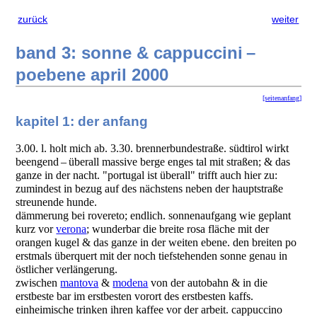
zurück
weiter
band 3: sonne & cappuccini –
poebene april 2000
[seitenanfang]
kapitel 1: der anfang
3.00. l. holt mich ab. 3.30. brennerbundestraße. südtirol wirkt
beengend – überall massive berge enges tal mit straßen; & das
ganze in der nacht. "portugal ist überall" trifft auch hier zu:
zumindest in bezug auf des nächstens neben der hauptstraße
streunende hunde.
dämmerung bei rovereto; endlich. sonnenaufgang wie geplant
kurz vor
verona
; wunderbar die breite rosa fläche mit der
orangen kugel & das ganze in der weiten ebene. den breiten po
erstmals überquert mit der noch tiefstehenden sonne genau in
östlicher verlängerung.
zwischen
mantova
&
modena
von der autobahn & in die
erstbeste bar im erstbesten vorort des erstbesten kaffs.
einheimische trinken ihren kaffee vor der arbeit. cappuccino