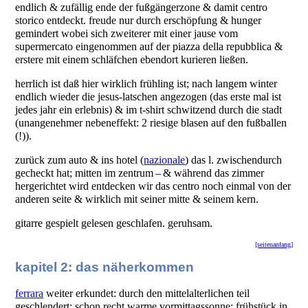
endlich & zufällig ende der fußgängerzone & damit centro
storico entdeckt. freude nur durch erschöpfung & hunger
gemindert wobei sich zweiterer mit einer jause vom
supermercato eingenommen auf der piazza della repubblica &
erstere mit einem schläfchen ebendort kurieren ließen.
herrlich ist daß hier wirklich frühling ist; nach langem winter
endlich wieder die jesus-latschen angezogen (das erste mal ist
jedes jahr ein erlebnis) & im t-shirt schwitzend durch die stadt
(unangenehmer nebeneffekt: 2 riesige blasen auf den fußballen
(!)).
zurück zum auto & ins hotel (
nazionale
) das l. zwischendurch
gecheckt hat; mitten im zentrum – & während das zimmer
hergerichtet wird entdecken wir das centro noch einmal von der
anderen seite & wirklich mit seiner mitte & seinem kern.
gitarre gespielt gelesen geschlafen. geruhsam.
[seitenanfang]
kapitel 2: das näherkommen
ferrara
weiter erkundet: durch den mittelalterlichen teil
geschlendert; schon recht warme vormittagssonne; frühstück in