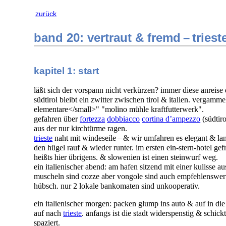
zurück
band 20: vertraut & fremd – triest
kapitel 1: start
läßt sich der vorspann nicht verkürzen? immer diese anreise 
südtirol bleibt ein zwitter zwischen tirol & italien. vergamm
elementare</small>" "molino mühle kraftfutterwerk".
gefahren über
fortezza
dobbiacco
cortina d’ampezzo
(südtir
aus der nur kirchtürme ragen.
trieste
naht mit windeseile – & wir umfahren es elegant & la
den hügel rauf & wieder runter. im ersten ein-stern-hotel g
heißts hier übrigens. & slowenien ist einen steinwurf weg.
ein italienischer abend: am hafen sitzend mit einer kulisse au
muscheln sind cozze aber vongole sind auch empfehlenswert
hübsch. nur 2 lokale bankomaten sind unkooperativ.
ein italienischer morgen: packen glump ins auto & auf in die
auf nach
trieste
. anfangs ist die stadt widerspenstig & schic
spaziert.