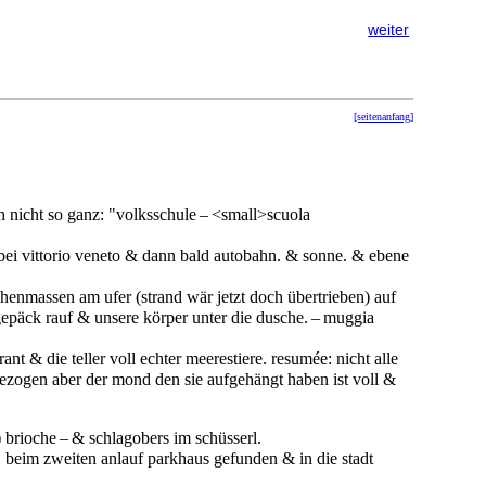
weiter
[seitenanfang]
ch nicht so ganz: "volksschule – <small>scuola
 bei vittorio veneto & dann bald autobahn. & sonne. & ebene
henmassen am ufer (strand wär jetzt doch übertrieben) auf
gepäck rauf & unsere körper unter die dusche. – muggia
ant & die teller voll echter meerestiere. resumée: nicht alle
ezogen aber der mond den sie aufgehängt haben ist voll &
) brioche – & schlagobers im schüsserl.
s. beim zweiten anlauf parkhaus gefunden & in die stadt