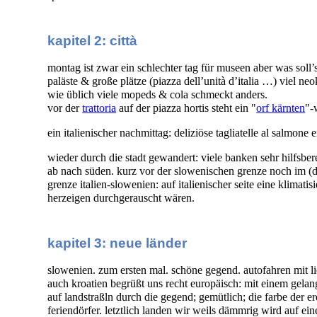
kapitel 2: città
montag ist zwar ein schlechter tag für museen aber was soll’
paläste & große plätze (piazza dell’unità d’italia …) viel ne
wie üblich viele mopeds & cola schmeckt anders.
vor der
trattoria
auf der piazza hortis steht ein "
orf kärnten
"-
ein italienischer nachmittag: deliziöse tagliatelle al salmon
wieder durch die stadt gewandert: viele banken sehr hilfsbere
ab nach süden. kurz vor der slowenischen grenze noch im (d
grenze italien-slowenien: auf italienischer seite eine klimati
herzeigen durchgerauscht wären.
kapitel 3: neue länder
slowenien. zum ersten mal. schöne gegend. autofahren mit lich
auch kroatien begrüßt uns recht europäisch: mit einem gelan
auf landstraßln durch die gegend; gemütlich; die farbe der e
feriendörfer. letztlich landen wir weils dämmrig wird auf ein