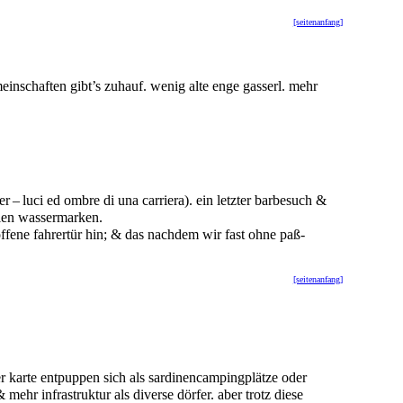
[seitenanfang]
meinschaften gibt’s zuhauf. wenig alte enge gasserl. mehr
r – luci ed ombre di una carriera). ein letzter barbesuch &
elen wassermarken.
e offene fahrertür hin; & das nachdem wir fast ohne paß-
[seitenanfang]
er karte entpuppen sich als sardinencampingplätze oder
mehr infrastruktur als diverse dörfer. aber trotz diese