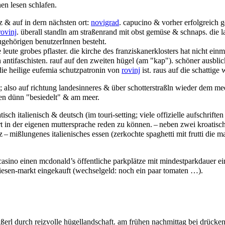
nen lesen schlafen.
z & auf in dern nächsten ort:
novigrad
. capucino & vorher erfolgreich 
rovinj
. überall standln am straßenrand mit obst gemüse & schnaps. die la
ugehörigen benutzerInnen besteht.
 leute grobes pflaster. die kirche des franziskanerklosters hat nicht einm
en antifaschisten. rauf auf den zweiten hügel (am "kap"). schöner ausbli
die heilige eufemia schutzpatronin von
rovinj
ist. raus auf die schattige
; also auf richtung landesinneres & über schotterstraßln wieder dem m
en dünn "besiedelt" & am meer.
sch italienisch & deutsch (im touri-setting; viele offizielle aufschriften
t in der eigenen muttersprache reden zu können. – neben zwei kroatisch
z – mißlungenes italienisches essen (zerkochte spaghetti mit frutti die 
n casino einen mcdonald’s öffentliche parkplätze mit mindestparkdauer ei
riesen-markt eingekauft (wechselgeld: noch ein paar tomaten …).
aßerl durch reizvolle hügellandschaft. am frühen nachmittag bei drücken