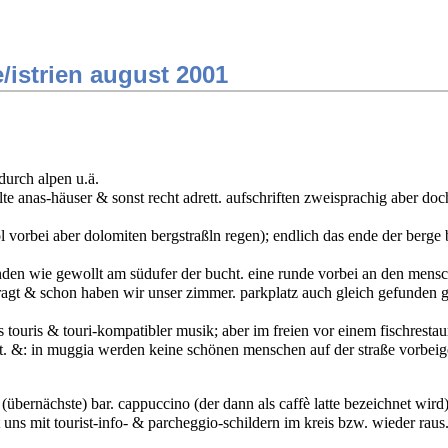
e/istrien august 2001
durch alpen u.ä.
elte anas-häuser & sonst recht adrett. aufschriften zweisprachig aber do
ol vorbei aber dolomiten bergstraßln regen); endlich das ende der berge
nden wie gewollt am südufer der bucht. eine runde vorbei an den mensc
efragt & schon haben wir unser zimmer. parkplatz auch gleich gefunden 
s touris & touri-kompatibler musik; aber im freien vor einem fischrestaur
. &: in muggia werden keine schönen menschen auf der straße vorbeig
 (übernächste) bar. cappuccino (der dann als caffè latte bezeichnet wird
kt uns mit tourist-info- & parcheggio-schildern im kreis bzw. wieder rau