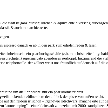
s. die stadt ist ganz hübsch; kirchen & äquivalente diverser glaubensge
oklassik & auch monarchie-reste.
wagen.
e ein espresso danach & ab in den park zum erholen reden & lesen.
ite einheimische ein paar buchgeschäfte (z.b. mit christa zöchling: haide
reisprachigen) supermercato abendessen geshoppt. faszinierend die vi
sierte telephonzelle. der zöllner weist uns freundlich auf deutsch auf di
t rund um die uhr pflicht. nur ein paar kilometer breit.
gweilt nickenden zöllner dem der anblick der pässe von außen reicht.
rde auf den feldern ist schön – irgendwie rotschwarz. manche orte auf d
em "autocamping" – einer kleinstadt zum zelten mit 2000 standplätzen & 