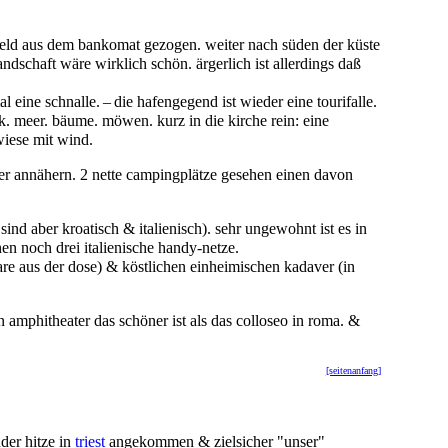
geld aus dem bankomat gezogen. weiter nach süden der küste
ndschaft wäre wirklich schön. ärgerlich ist allerdings daß
al eine schnalle. – die hafengegend ist wieder eine tourifalle.
ck. meer. bäume. möwen. kurz in die kirche rein: eine
 wiese mit wind.
eer annähern. 2 nette campingplätze gesehen einen davon
 sind aber kroatisch & italienisch). sehr ungewohnt ist es in
en noch drei italienische handy-netze.
mare aus der dose) & köstlichen einheimischen kadaver (in
n amphitheater das schöner ist als das colloseo in roma. &
[seitenanfang]
der hitze in
triest
angekommen & zielsicher "unser"