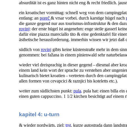
absurdität ist es ganz hinten nicht eng & recht friedlich. jaus
ein kroatischer vormittag: schnell weg von dem campingplat
entlang: an
poreč
& vrsar vorbei. durch karstige hügel nach
die ganze gegend nur aus tourismus-infrastruktur & den daz
rovinj
: der erste hügel ist angenehm: enge steile gasserl keine
dafür eine piazza mareciallo tito & eine gedenktafel für ein
ästhetische herausforderung. immerhin wissen wir jetzt daß 
südlich von
rovinj
gibts keine küstenstraße mehr in dem sinn
genommen: bei fažana in einem pinienwald sehr naturbelass
wieder viel dreisprachig in dieser gegend – diesmal aber kroati
einem land kein wort der sprache zu verstehen aber ungenier
kulinarisch bietet kroatien – vertreten durch den campingplat
allen formen von cevapcici & raznjici bis koteletts etc.).
weiter zum südlichsten punkt:
pula
. pula hat: einen billa ei
einen guten cappuccino. 1 1/2 kirchen besichtigt auf einem 
kapitel 4: u-turn
& wieder nordwärts. ziel:
trst
. kurze autostrada dann landstr