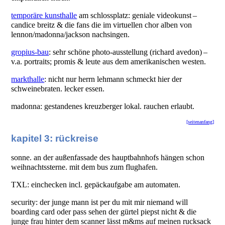
temporäre kunsthalle
am schlossplatz: geniale videokunst –
candice breitz & die fans die im virtuellen chor alben von
lennon/madonna/jackson nachsingen.
gropius-bau
: sehr schöne photo-ausstellung (richard avedon) –
v.a. portraits; promis & leute aus dem amerikanischen westen.
markthalle
: nicht nur herrn lehmann schmeckt hier der
schweinebraten. lecker essen.
madonna: gestandenes kreuzberger lokal. rauchen erlaubt.
[seitenanfang]
kapitel 3: rückreise
sonne. an der außenfassade des hauptbahnhofs hängen schon
weihnachtssterne. mit dem bus zum flughafen.
TXL: einchecken incl. gepäckaufgabe am automaten.
security: der junge mann ist per du mit mir niemand will
boarding card oder pass sehen der gürtel piepst nicht & die
junge frau hinter dem scanner lässt m&ms auf meinen rucksack