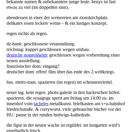
bekannte namen & unbekanntere junge leute. beuys ist fast
etwas zu viel (im doppelten sinn).
abendessen in einer der weinereien am zionskirchplatz.
delikates essen leckere weine – & ein lustiges konzept.
regen nichts als regen.
dz-bank: geschlossene veranstaltung.
reichstag: kuppel geschlossen wegen umbau.
deutsche guggenheim
: geschlossen wegen vorbereitung einer
neuen ausstellung.
französischer dom: eingang?
deutscher dom: offen! film über das ende des 2.weltkriegs.
bus. metro-tram. spazieren (im regen) im scheunenviertel.
neuer tag. kein regen. photo-galerie in den hackeschen höfen.
spazieren. die synagoge sperrt am freitag um 14:00 zu. im
innenhof vom
tacheles
metallkunst. briefkasten am s+u-bahnhof
friedrichstraße. & currywurst. viele gebrauchte bücher vor der
HU. pause in der runden hedwigs-kathedrale.
die figur in der neuen wache ist ergüldet. im lustgarten wird’s
empfindlich frisch.