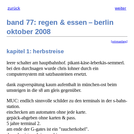
zurück
weiter
band 77: regen & essen – berlin
oktober 2008
[seitenanfang]
kapitel 1: herbstreise
leere schalter am hauptbahnhof. pikant-käse-leberkäs-semmerl.
bei den durchsagen wurde chris lohner durch ein
computersystem mit satzbausteinen ersetzt.
dank zugverspätung kaum aufenthalt in münchen-ost beim
umsteigen in die s8 am gleis gegenüber.
MUC: endlich sinnvolle schilder zu den terminals in der s-bahn-
station.
einchecken am automaten ohne jede karte.
gepäck-abgeben ohne karten & pass.
5 jahre terminal 2.
am ende der G-gates ist ein "raucherkobel".