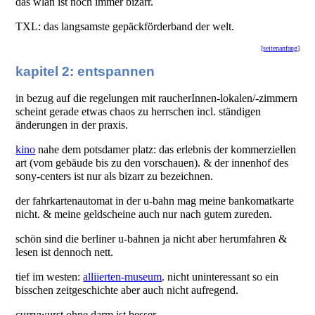
das wlan ist noch immer bizarr.
TXL: das langsamste gepäckförderband der welt.
[seitenanfang]
kapitel 2: entspannen
in bezug auf die regelungen mit raucherInnen-lokalen/-zimmern
scheint gerade etwas chaos zu herrschen incl. ständigen
änderungen in der praxis.
kino
nahe dem potsdamer platz: das erlebnis der kommerziellen
art (vom gebäude bis zu den vorschauen). & der innenhof des
sony-centers ist nur als bizarr zu bezeichnen.
der fahrkartenautomat in der u-bahn mag meine bankomatkarte
nicht. & meine geldscheine auch nur nach gutem zureden.
schön sind die berliner u-bahnen ja nicht aber herumfahren &
lesen ist dennoch nett.
tief im westen:
alliierten-museum
. nicht uninteressant so ein
bisschen zeitgeschichte aber auch nicht aufregend.
currywurst ohne darm ist besser.