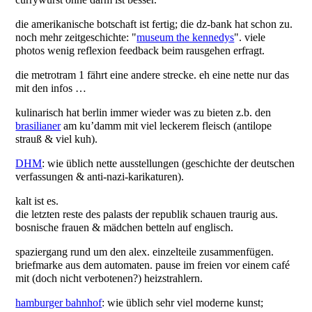
die amerikanische botschaft ist fertig; die dz-bank hat schon zu.
noch mehr zeitgeschichte: "
museum the kennedys
". viele
photos wenig reflexion feedback beim rausgehen erfragt.
die metrotram 1 fährt eine andere strecke. eh eine nette nur das
mit den infos …
kulinarisch hat berlin immer wieder was zu bieten z.b. den
brasilianer
am ku’damm mit viel leckerem fleisch (antilope
strauß & viel kuh).
DHM
: wie üblich nette ausstellungen (geschichte der deutschen
verfassungen & anti-nazi-karikaturen).
kalt ist es.
die letzten reste des palasts der republik schauen traurig aus.
bosnische frauen & mädchen betteln auf englisch.
spaziergang rund um den alex. einzelteile zusammenfügen.
briefmarke aus dem automaten. pause im freien vor einem café
mit (doch nicht verbotenen?) heizstrahlern.
hamburger bahnhof
: wie üblich sehr viel moderne kunst;